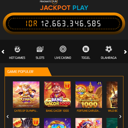
JACKPOT
PLAY
IDR
12,663,346,585
HOT GAMES
SLOTS
LIVE CASINO
TOGEL
OLAHRAGA
CRA
GAME POPULER
GATES OF OLYMPUS POP
BANG GACOR 1000
FORTUNE GARUDA 1000